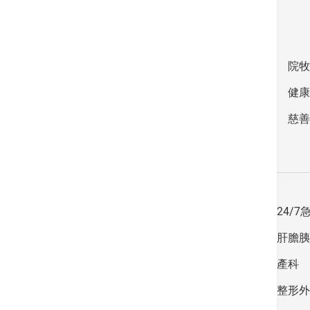
輔助服務
病房
院牧
診斷影像
健康
復康治療中心
慈善
病症及治療
普通科
24/
外科及微創手術
肝膽胰
婦科
產科
腦內科
整形外