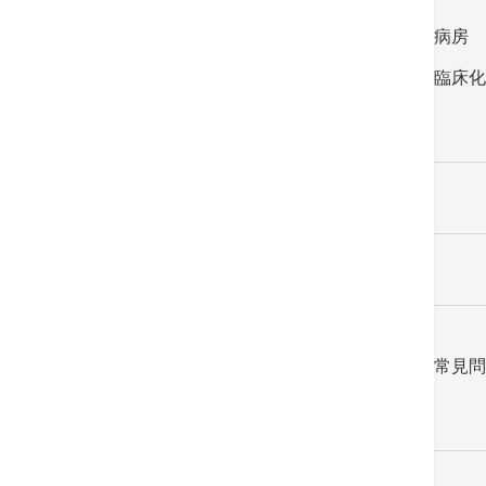
手術室設施
病房
泌尿專科中心設施
臨床化
健康資訊
最新消息及健康講座
職位空缺
職位空缺
常見問
聯絡我們