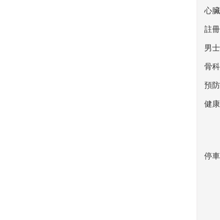
乳房健康中心
心臟
牙科服務
註冊
醫學美容
男士
產科服務計劃
骨科
整形外科
預防
激光牙科服務
健康
設施及服務
常見手術收費參考資料
停車
經公立醫院轉介