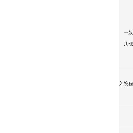
經公立醫院轉介
服務收費 / 費用預算
手術室收費
一般
物理治療收費
其他
病人須知
重要注意事項
入院程
搜尋醫生
設施