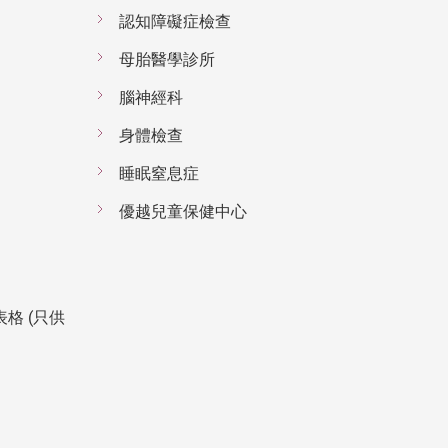
認知障礙症檢查
母胎醫學診所
腦神經科
身體檢查
睡眠窒息症
優越兒童保健中心
表格 (只供