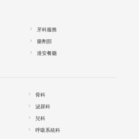
牙科服務
藥劑部
港安餐廳
骨科
泌尿科
兒科
呼吸系統科