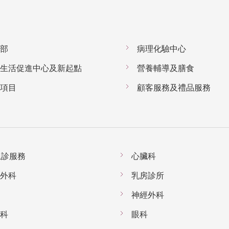
部
病理化驗中心
生活促進中心及新起點
營養輔導及膳食
項目
顧客服務及禮品服務
7急診服務
心臟科
外科
乳房診所
神經外科
科
眼科