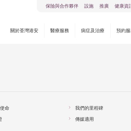
保險與合作夥伴
設施
推廣
健康資
關於荃灣港安
醫療服務
病症及治療
預約服
使命
我們的里程碑
證
傳媒適用