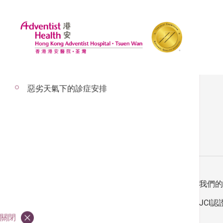
探訪安排
惡劣天氣下的診症安排
網站地圖
關於荃灣港安
香港港安醫院─荃灣
我們的
評核認可
JCI認
關閉