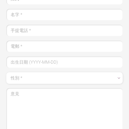
名字 *
手提電話 *
電郵 *
出生日期 (YYYY-MM-DD)
性別 *
意見