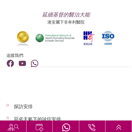
延續基督的醫治大能
港安屬下非牟利醫院
追蹤我們:
地址:
總機（查詢）:
香港新界荃灣荃景圍199號
(852) 2275 6688
探訪安排
© 2026 版權所有 © 港安醫療 保留一切權利
惡劣天氣下的診症安排