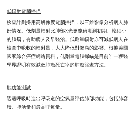
低輻射電腦掃瞄
檢查計劃採用高解像度電腦掃描，以三維影像分析病人肺
部情況。低劑量輻射比肺部X光更能偵測到初期、較細小
的腫瘤，有助病人及早醫治。低劑量輻射亦可減低病人在
檢查中吸收的輻射量，大大降低對健康的影響。根據美國
國家綜合癌症網絡資料，低劑量電腦掃瞄是目前唯一獲醫
學界證明有效減低肺癌死亡率的肺癌篩查方法。
肺功能測試
透過呼吸時進出呼吸道的空氣量評估肺部功能，包括肺容
積、肺活量和最高呼氣量。