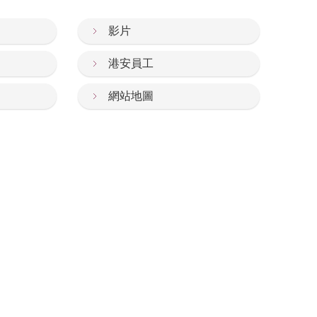
影片
港安員工
網站地圖