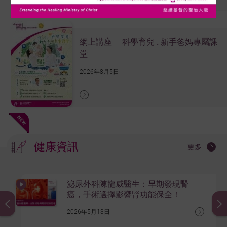
網上講座 ︳科學育兒 . 新手爸媽專屬課
堂
2026年8月5日
健康資訊
更多
泌尿外科陳龍威醫生：早期發現腎
癌，手術選擇影響腎功能保全！
2026年5月13日