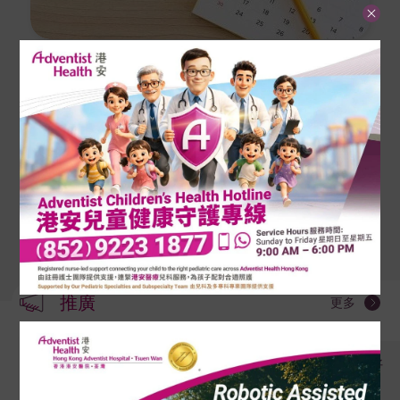
病症及治療
預約服務
服務收費
推廣
更多
病人須知
產科限時優惠：喜迎新生命，把愛更好
利用