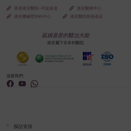
香港港安醫院–司徒拔道
港安醫療中心
港安機械臂外科中心
港安醫院慈善基金
延續基督的醫治大能
港安屬下非牟利醫院
追蹤我們:
地址:
總機（查詢）:
香港新界荃灣荃景圍199號
(852) 2275 6688
探訪安排
© 2026 版權所有 © 港安醫療 保留一切權利