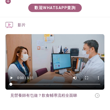
由於現代化的都市生活模式和營養過盛所致，故此，荃
英國註冊營養
灣港安尤其關注初生兒及幼兒成長期間的營養需要，並
歡迎WHATSAPP查詢
師
組成專業的團隊為父母提供建議，幫助父母瞭解孩子的
區思敏
需要，並自少培養良好的飲食習慣。
影片
英國註冊營養
師
香港小孩常見的問題：
陳玉儀
貧血
澳洲註冊營養
便秘
師
馬筠兒
進食失調
肥胖及高膽固醇
偏食及愛吃不健康的小吃
見營養師有乜做？飲食輔導流程全面睇
查詢請致電 2276 7338 。