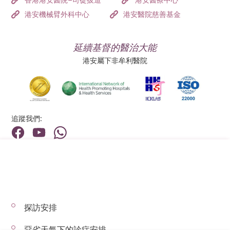
香港港安醫院–司徒拔道
港安醫療中心
港安機械臂外科中心
港安醫院慈善基金
要促進腸道蠕動，必須維持健康的飲食習慣，這亦代表
攝取充足的纖維和水份。雖然一般會鼓勵從飲食中吸收
延續基督的醫治大能
足夠的纖維，但如果有需要，亦可以通過含水溶性纖維
港安屬下非牟利醫院
的處方藥物來幫助攝取。
進食失調
進食失調往往是源於情緒和心理問題而引發的，病人將
追蹤我們:
暴食或禁食當作是紓緩壓力和不安的方法。
地址:
總機（查詢）:
如果在孩提時已患有進食失調，又得不到適當的治療，
香港新界荃灣荃景圍199號
(852) 2275 6688
問題可以延續至成年，甚至困擾一生。所以，一旦發現
小孩有此問題，必須幫助他重建健康的飲食習慣，並給
予適當的心理輔導。
探訪安排
© 2026 版權所有 © 港安醫療 保留一切權利