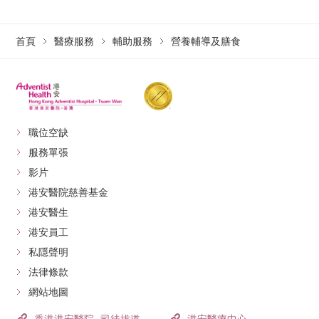
貧血
在香港，小孩子患有貧血十分普遍，往往是因為血液中
首頁
醫療服務
輔助服務
營養輔導及膳食
鐵質含量不足的緣故。血液裡鐵質含量不足，有可能是
經常流鼻血、小腸出血、女孩子青春期經血過多等原
因，令身體慢性失血所致。
另一方面，在日常飲食中如果沒攝取足夠的鐵質，亦會
職位空缺
導致血液裡的鐵質不足夠。含有豐富鐵質的食物包括深
服務單張
綠色蔬菜、全穀類製品、雞蛋和紅肉。
影片
港安醫院慈善基金
便秘
港安醫生
港安員工
便秘並非任何年齡人士的「專利」，無論是幼兒、小孩
私隱聲明
和成人都有可能受便秘困擾，甚至形成惡性循環。要知
法律條款
道，腸道會持續吸收食物殘渣的水份，故此，一旦食物
網站地圖
殘渣在腸道逗留時間比正常久，水份會持續地被吸收，
它就會變得更硬和更難以排出體外。