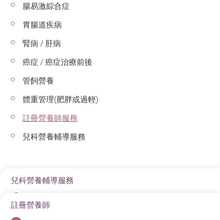
腸易激綜合症
胃腸道疾病
腎病 / 肝病
癌症 / 癌症治療前後
管飼營養
體重管理(肥胖或過輕)
註冊營養師服務
兒科營養輔導服務
兒科營養輔導服務
註冊營養師
在物質豐裕的香港，許多疾病未必源於缺乏營養，而是