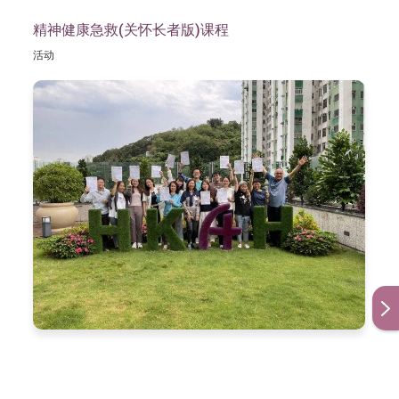
专业健康管理团队指导参加者如何改
「虽然自己食素已有八年时间，但仍对素食存有迷思。
健康专题讨论
善生活模式，预防疾病，并剖析两者
精神健康急救(关怀长者版)课程
我很高兴能够透过这个计划解答心中迷思。住宿环境舒
的关系。
活动
服，工作人员也很用心服务，会推荐朋友参加！」
「新起点
由资深大厨教导带出食物天然味道的
（2019年7月份参加者吴小姐）
NEWSTART™」
烹调技巧，帮助学员培养良好饮食习
素厨教室
惯。
专业人员会首先通过会面了解你的个
「每天用NEWSTART®生活模式来控制血糖，感觉肠胃
人需要，然后，提供针对性的个人疗
也清了，体重还轻了五磅⋯我还结识了良友，互相提
自然疗法
程，
点、鼓励，让身、心、灵得到休息及更新！」（2019年7
包括：水疗、按摩、蔬果汁断食体验
月份参加者严先生）
等 。
讲解并指导各种针对性的项目训练，
运动计划
体验运动的乐趣，好养成定期运动的
「糖尿控制一向欠佳，已经不敢吃水果，血糖亦超标。
习惯。
中心为我度身订造了一份均衡的套餐，既有美味的水
帮助了解自我，培养积极态度，敞开
果，而且亦不易肚饿，更重要的是我的血糖一天比一天
心灵点滴
心灵，寻找生命真义。
好起来！超开心！」（2017年7月份参加者谭女士）