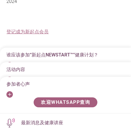
2024
登记成为新起点会员
谁应该参加“新起点NEWSTART™”健康计划？
活动内容
我们鼓励患有肥胖、糖尿病、高血压、高血脂和慢性疾
病的人士参加此项计划，更鼓励关注健康，锐意预防慢
参加者心声
在整个课程里，参加者将在专业团队带领下，探讨生活
性疾病的人士参加。同时，如果您关注家人的健康，也
模式与健康问题之间的关系。我们专业团队的成员包括
希望您鼓励家人参加。
「这次不一样的旅程，让我学习到怎样才吃得健康和怎
医生、注册营养师、护士、体适能教练、治疗师、训练
欢迎WHATSAPP查询
样逐步开始运动，令自己及家人都有健康的身体。」
员和健康教育导师等。
（2019年7月份参加者周小姐）
最新消息及健康讲座