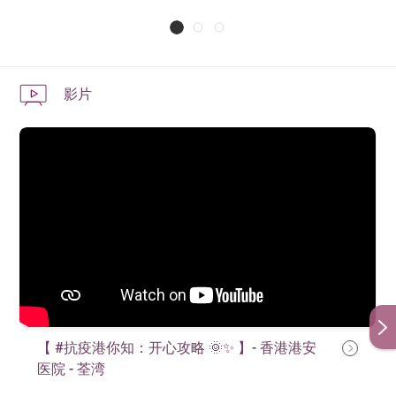
认识健康同路人，互相支持和鼓励，
释放压力，
互动小组
登记成为新起点会员
一起实践「新起点NEWSTART™」的
生活模式。
影片
【 #抗疫港你知：开心攻略 🌞✨ 】- 香港港安
医院 - 荃湾