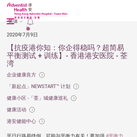
简体
2
2020年7月9日
【抗疫港你知：你企得稳吗？超简易
平衡测试 + 训练】- 香港港安医院 - 荃
湾
企业健康良方
「新起点」NEWSTART™ 计划
健康小区 -「荃」城健康巡礼
健康活动
港安健能中心
平日行路易绊倒，可能与平衡力有关！要加强
#平衡力
，