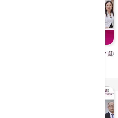
【港安医生教室—乳房硬块是警号？自
2025年10月3日
我检查是关键第一步！ 】