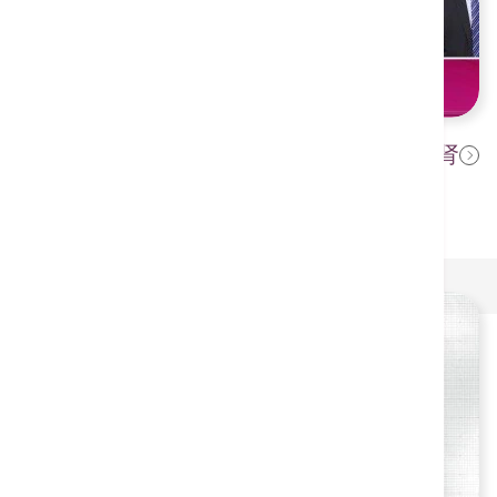
【 港安医生教室 - 别让坏习惯养出肾
2025年8月28日
结石！认识预防及治疗方法】