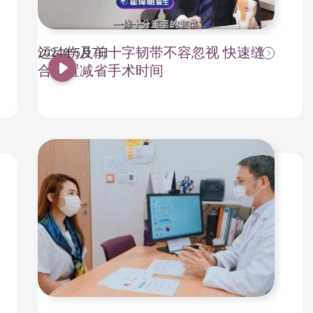
运动伤及前十字韧带不容忽视 快速缝
2024年5月7日
合装置减省手术时间