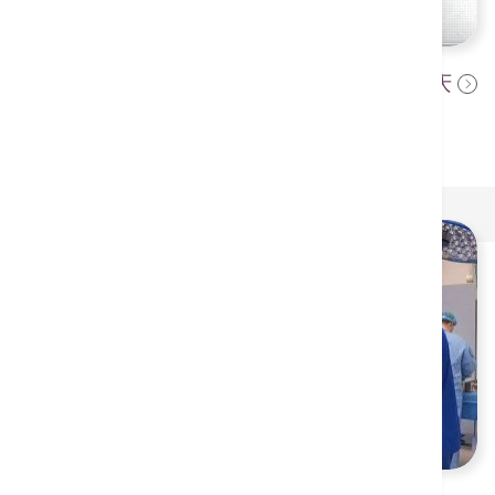
香港港安医院—荃湾迎来60周年院庆
2024年5月8日