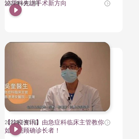
泌尿科先进手术新方向
2022年6月23日
【抗疫资讯】由急症科临床主管教你
2022年3月31日
如何照顾确诊长者！