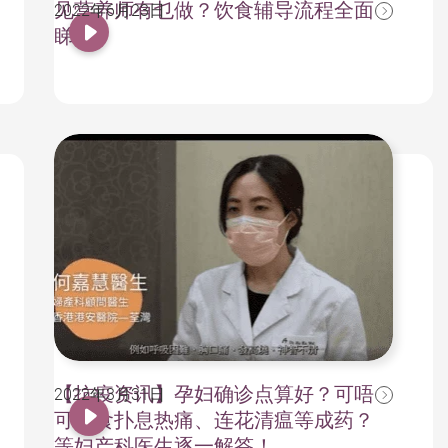
见营养师有乜做？饮食辅导流程全面
2022年6月23日
睇
【抗疫资讯】孕妇确诊点算好？可唔
2022年3月31日
可以食扑息热痛、连花清瘟等成药？
等妇产科医生逐一解答！