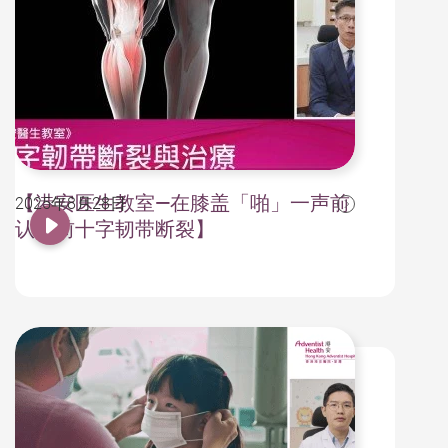
【港安医生教室—在膝盖「啪」一声前
2025年8月28日
认识前十字韧带断裂】