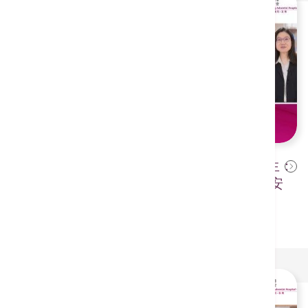
【港安医生教室—妇产科麦瑞琳医生：
2026年1月1日
孕期必知！十大怀孕指南，准妈咪安
心度过关键期！ 】