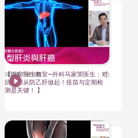
【港安医生教室—外科马家荣医生：对
2025年11月10日
抗肝癌从防乙肝做起！疫苗与定期检
测是关键！ 】