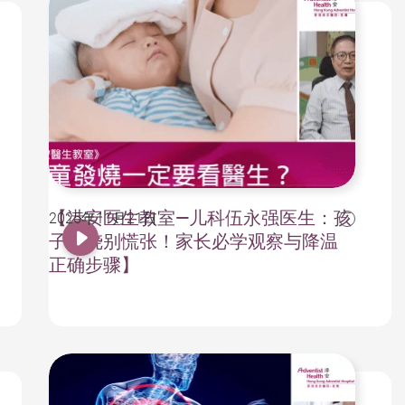
【港安医生教室—儿科伍永强医生：孩
2025年11月21日
子发烧别慌张！家长必学观察与降温
正确步骤】