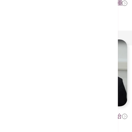
冲撞性运动易令十字韧带断裂 直击重
2022年6月23日
建手术过程
【專業服務】全新肝膽胰臟檢查及治
2022年5月17日
療中心