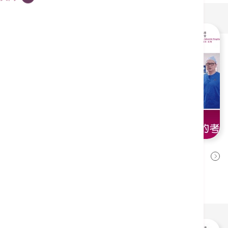
泌尿外科陈龙威医生：早期发现肾
2026年5月13日
癌，手术选择影响肾功能保全！