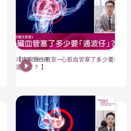
【港安医生教室—心脏血管塞了多少要
2025年10月1日
通波仔？ 】