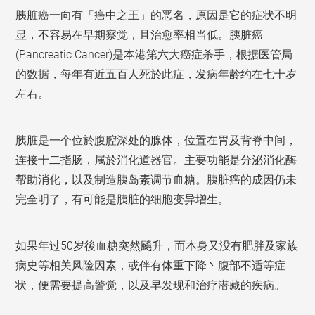
胰脏癌一向有「癌中之王」的恶名，原因是它的症状不明
显，不容易在早期察觉，且治愈率相当低。胰脏癌
(Pancreatic Cancer)是本港第六大癌症杀手，根据医管局
的数据，每年有近五百人死於此症，发病年龄约在七十岁
左右。
胰脏是一个位於腹腔深处的腺体，位置在胃及背脊中间，
连接十二指肠，属於消化道器官。主要功能是分泌消化酶
帮助消化，以及制造胰岛素调节血糖。胰脏癌的成因仍未
完全明了，有可能是胰脏的细胞变异增生。
如果年过50岁後血糖突然飈升，而本身又没有肥胖及家族
病史等相关风险因素，或伴有体重下降丶腹部不适等症
状，便需要提高警觉，以及早发现和治疗潜藏的疾病。