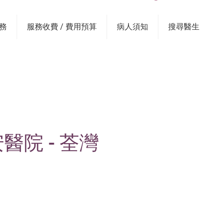
務
服務收費 / 費用預算
病人須知
搜尋醫生
院 - 荃灣