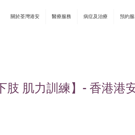
關於荃灣港安
醫療服務
病症及治療
預約服
肢 肌力訓練】- 香港港安醫