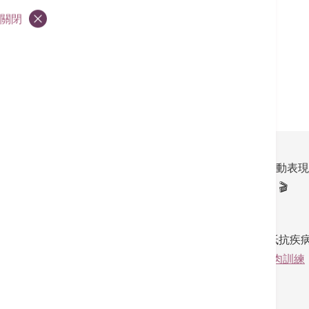
健康社區 -「荃」城健康巡禮
關閉
健康活動
港安健能中心
肌力訓練的好處多不勝數，可以提升我們的運動表
肌肉
的訓練，大家立即跟影片動起來吧～🔽🔽🎬
－－－－－－－－
🔸 為了讓大家實踐健康生活，維持健康體魄抵抗疾
一系列健康資訊，敬請留意。
#家居健身
#肌肉訓練