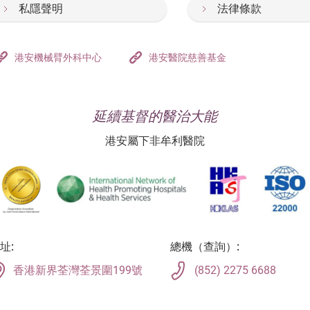
私隱聲明
法律條款
港安機械臂外科中心
港安醫院慈善基金
延續基督的醫治大能
港安屬下非牟利醫院
址:
總機（查詢）:
香港新界荃灣荃景圍199號
(852) 2275 6688