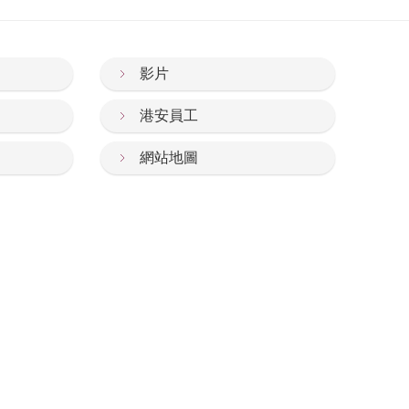
影片
港安員工
網站地圖