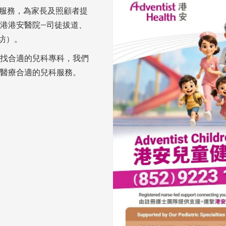
起投入服務，為家長及照顧者提
港港安醫院—司徒拔道、
坊）。
找合適的兒科專科，我們
醫療合適的兒科服務。