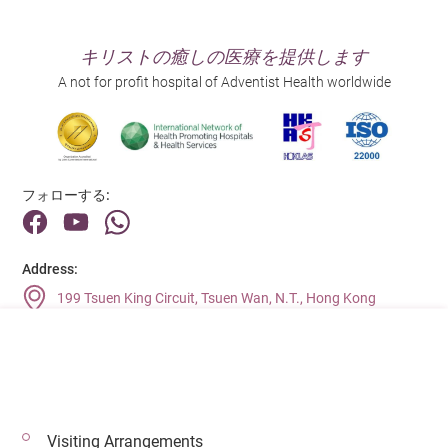
キリストの癒しの医療を提供します
A not for profit hospital of Adventist Health worldwide
フォローする:
Address:
199 Tsuen King Circuit, Tsuen Wan, N.T., Hong Kong
Main Line (Enquiries):
(852) 2275 6688
Visiting Arrangements