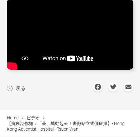
戻る
Home
ビデオ
【抗疫港你知：「荃」城動起來！齊做站立式健康操】- Hong
Kong Adventist Hospital - Tsuen Wan