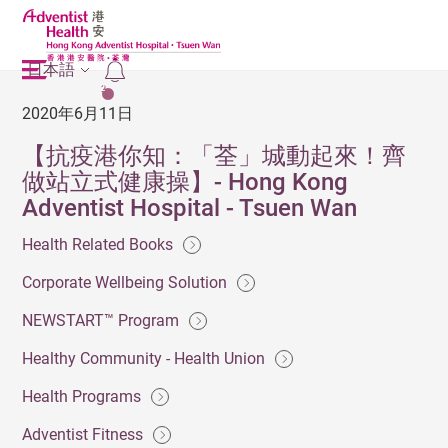
日本語
2
2020年6月11日
【抗疫港你知：「荃」城動起來！齊
做站立式健康操】- Hong Kong
Adventist Hospital - Tsuen Wan
Health Related Books
Corporate Wellbeing Solution
NEWSTART™ Program
Healthy Community - Health Union
Health Programs
Adventist Fitness