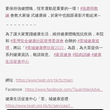
要保持強健體魄，恆常運動是重要的一環！
#張應明教
練
會教大家做 式健康操，於家中也能跟著影片動起來~
－－－－－－－－
為了讓大家實踐健康生活，維持健康體魄抵抗疾病，本院
和
#荃灣安全健康社區督導委員會
合辦的
#荃城健康巡
禮
，將以「
#荃城健康齊抗疫2020
」為題，為大眾提供一
系列健康資訊，敬請留意。
#家居健身
#肌肉訓練
#健康
生活促進中心
網址 :
https://www.twah.org.hk/tc/main
Facebook :
https://www.facebook.com/TsuenWanAdve...
健康生活促進中心「荃」城健康巡禮 :
https://www.twah.org.hk/tc/services/l...