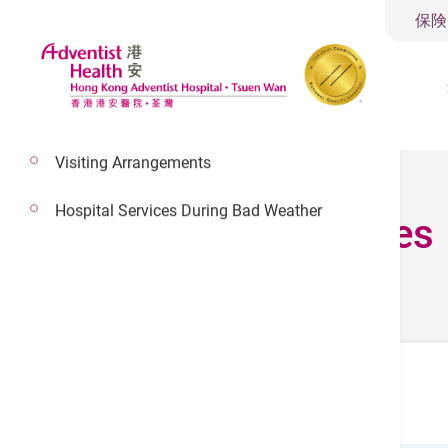
保険
Visiting Arrangements
Hospital Services During Bad Weather
Out-patient Services
Out-patient Services
住所