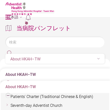
日本語
2
当病院パンフレット
About HKAH–TW
About HKAH–TW
About HKAH–TW
Patients' Charter (Simplified Chinese & English)
Patients' Charter (Traditional Chinese & English)
Seventh-day Adventist Church