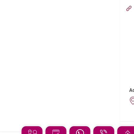
Hong Kong Adventist Hospital – Stubbs Road
フォローする:
Ad