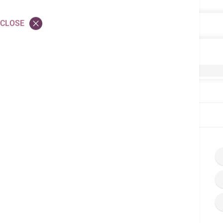
CLOSE
Women Health
Women Health
Breast Health Center
Home
当病院パンフレット