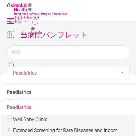
日本語
2
当病院パンフレット
Paediatrics
Paediatrics
Paediatrics
Pediatric Sleep Therapy Service
Well Baby Clinic
Extended Screening for Rare Diseases and Inborn