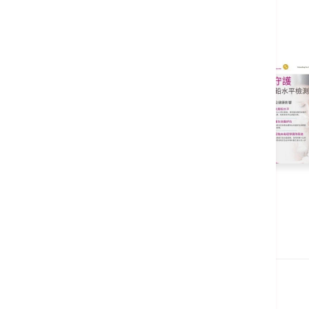
24小时儿科急诊支援
最新消息及健康讲座
24小时急症骨折特选通道
入院服务
婴幼儿健康铅水平检
深切治疗病房及加护病房护理
测服务
跟进治疗
最新消息
转介至其他医疗机构
转介至
各专科或
家庭医生跟进
影片