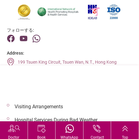
フォローする:
Address:
199 Tsuen King Circuit, Tsuen Wan, N.T., Hong Kong
Main Line (Enquiries):
(852) 2275 6688
Visiting Arrangements
© 2026 著作権©アドベンティストヘルス 無断転載を禁じます。
Hospital Services During Bad Weather
Doctor
Book
WhatsApp
Contact
Top