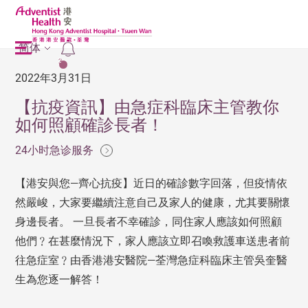
简体
2
2022年3月31日
【抗疫資訊】由急症科臨床主管教你
如何照顧確診長者！
24小时急诊服务
【港安與您—齊心抗疫】近日的確診數字回落，但疫情依
然嚴峻，大家要繼續注意自己及家人的健康，尤其要關懷
身邊長者。 一旦長者不幸確診，同住家人應該如何照顧
他們﹖在甚麼情況下，家人應該立即召喚救護車送患者前
往急症室﹖由香港港安醫院—荃灣急症科臨床主管吳奎醫
生為您逐一解答！