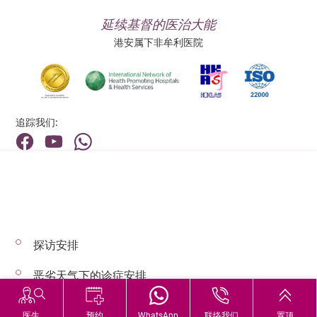
延续基督的医治大能
港安属下非牟利医院
追踪我们:
地址:
总机（查询）:
香港新界荃湾荃景围199号
(852) 2275 6688
探访安排
© 2026 版权所有 © 港安医疗 保留一切权利
恶劣天气下的诊症安排
医生
预约
WhatsApp
联络我们
置顶