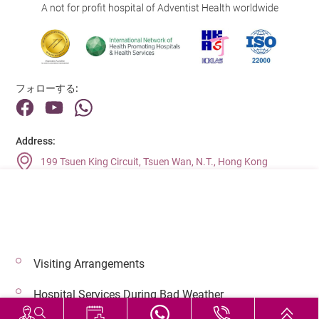
A not for profit hospital of Adventist Health worldwide
フォローする:
Address:
199 Tsuen King Circuit, Tsuen Wan, N.T., Hong Kong
Main Line (Enquiries):
(852) 2275 6688
Visiting Arrangements
© 2026 著作権©アドベンティストヘルス 無断転載を禁じます。
Hospital Services During Bad Weather