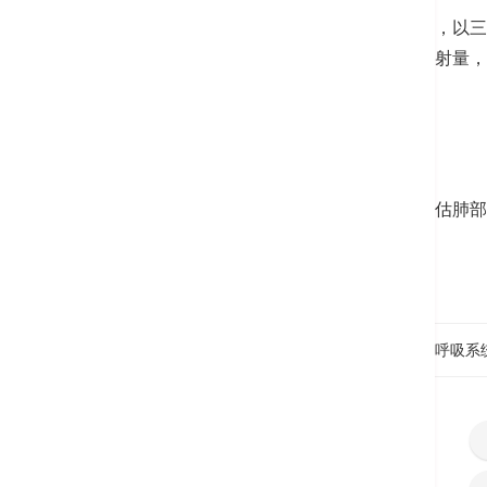
检查计划采用高解像度计算机扫描，以三
射亦可减低病人在检查中吸收的辐射量，
肺癌死亡率的肺癌筛查方法。
肺功能测试
透过呼吸时进出呼吸道的空气量评估肺部
首页
医疗服务
专科诊所
其他专科服务
呼吸系