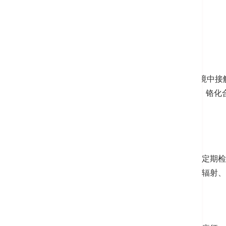
风险因素
50岁或以上
吸烟者
职业 (例如：建筑工人) 或于环境中
（铝、砷、石棉、双氯甲基醚、铬化
立即行动：肺部检查计划
大部份早期肺癌并没有明显病征，定期检
手烟、职业和环境中致癌物、电离辐射、
肺癌病征