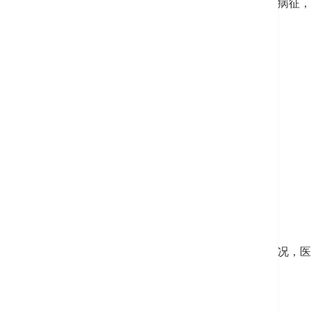
肺癌的死亡率高，如持续出现以下病征，
持续咳嗽
气促
胸口或肩膊疼痛
血痰
颈部淋巴线胀大
食欲不振和体重下降
检查
适当的检查可以了解呼吸系统的状况，医
低辐射计算机扫瞄