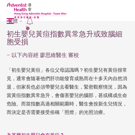
繁體
2
初生嬰兒黃疸指數異常急升或致腦細
胞受損
– 以下內容經 廖思維醫生 審校
「初生嬰兒黃疸」各位父母認識嗎？初生嬰兒有黃疸很常
見，通常會隨著他們肝功能發育成熟而在十多天內自然消
退，但家長也必須帶嬰兒去看醫生，緊密觀察情況，因為
當黃疸指數異常急升，會傷害嬰兒的腦部，甚或構成生命
危險。而當指數高過相關範圍時，醫生會按新生兒情況，
而決定是否需要接受俗稱「照燈」的光照治療。