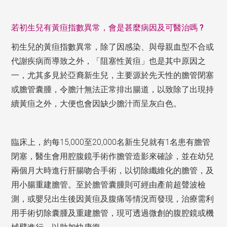
若初生兒有黃疸指數異常，會是甚麼病因及可醫治嗎 ?
初生兒的黃疸指數異常，除了因感染、與母親血型不合或
代謝疾病而導致之外，「阻塞性黃疸」也是其中原因之
一，尤其多見於亞裔新生兒，主要源於先天性的膽管閉塞
或膽管囊腫，令膽汁無法正常排出腸道，以致除了出現持
續黃疸之外，大便也會因缺少膽汁而呈灰白色。
臨床上，約每15,000至20,000名新生兒就有1名患有膽管
閉塞，醫生會用腔腹鏡手術作膽管造影來確診，並在幼兒
兩個月大時進行肝腸吻合手術，以切除纖維化的膽管，及
用小腸重建膽管。至於膽管囊腫則可經由產前超聲波檢
測，或嬰兒出生後因黃疸及腹痛等情況而發現，治療需利
用手術切除囊腫及重建膽管，現可透過微創的腹腔鏡或機