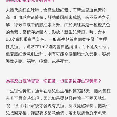
為甚麼初生嬰兒會有黃疸 ?
人體代謝紅血球時，會產生膽紅素，而新生兒血色素較
高，紅血球壽命較短，肝功能因尚未成熟，來不及將之分
解，導致血液中的膽紅素上升。由於膽紅素是一種橙黃色
的色素，當積存於體內，形成「新生兒黃疸」時，會令
BB皮膚和眼白呈黃色。一般新生兒黃疸個案多屬「生理
性黃疸」，通常在1至2週內會自然消退，而不危及性命，
但若膽紅素急劇上升，則有可能令腦細胞永久受損，容易
導致失聰、弱智、痙攣、或甚死亡。
為甚麼出院時寶寶一切正常，但回家後卻出現黃疸 ?
「生理性黃疸」通常在嬰兒出生後約第3至5天，體內膽紅
素升至最高時出現，因此如果嬰兒只住院一至兩天就出
院，很可能回家後才發現有黃疸。所以提醒家長，把新生
兒接回家後，謹記要多留意他們，若出現膚色愈來愈黃、