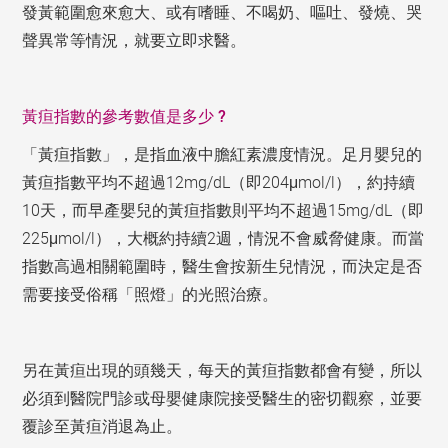
發黃範圍愈來愈大、或有嗜睡、不喝奶、嘔吐、發燒、哭
聲異常等情況，就要立即求醫。
黃疸指數的參考數值是多少 ?
「黃疸指數」，是指血液中膽紅素濃度情況。足月嬰兒的
黃疸指數平均不超過12mg/dL（即204μmol/l），約持續
10天，而早產嬰兒的黃疸指數則平均不超過15mg/dL（即
225μmol/l），大概約持續2週，情況不會威脅健康。而當
指數高過相關範圍時，醫生會按新生兒情況，而決定是否
需要接受俗稱「照燈」的光照治療。
另在黃疸出現的頭幾天，每天的黃疸指數都會有變，所以
必須到醫院門診或母嬰健康院接受醫生的密切觀察，並要
覆診至黃疸消退為止。