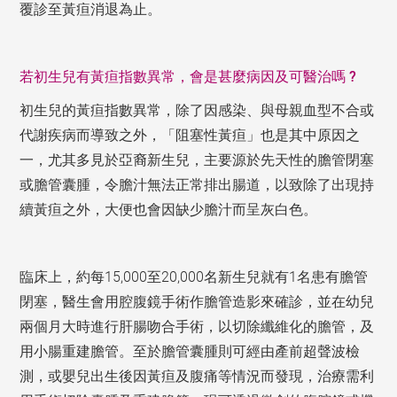
覆診至黃疸消退為止。
若初生兒有黃疸指數異常，會是甚麼病因及可醫治嗎 ?
初生兒的黃疸指數異常，除了因感染、與母親血型不合或
代謝疾病而導致之外，「阻塞性黃疸」也是其中原因之
一，尤其多見於亞裔新生兒，主要源於先天性的膽管閉塞
或膽管囊腫，令膽汁無法正常排出腸道，以致除了出現持
續黃疸之外，大便也會因缺少膽汁而呈灰白色。
臨床上，約每15,000至20,000名新生兒就有1名患有膽管
閉塞，醫生會用腔腹鏡手術作膽管造影來確診，並在幼兒
兩個月大時進行肝腸吻合手術，以切除纖維化的膽管，及
用小腸重建膽管。至於膽管囊腫則可經由產前超聲波檢
測，或嬰兒出生後因黃疸及腹痛等情況而發現，治療需利