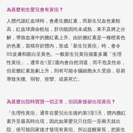
為甚麼初生嬰兒會有黃疸 ?
人體代謝紅血球時，會產生膽紅素，而新生兒血色素較
高，紅血球壽命較短，肝功能因尚未成熟，來不及將之分
解，導致血液中的膽紅素上升。由於膽紅素是一種橙黃色
的色素，當積存於體內，形成「新生兒黃疸」時，會令
BB皮膚和眼白呈黃色。一般新生兒黃疸個案多屬「生理
性黃疸」，通常在1至2週內會自然消退，而不危及性命，
但若膽紅素急劇上升，則有可能令腦細胞永久受損，容易
導致失聰、弱智、痙攣、或甚死亡。
為甚麼出院時寶寶一切正常，但回家後卻出現黃疸 ?
「生理性黃疸」通常在嬰兒出生後約第3至5天，體內膽紅
素升至最高時出現，因此如果嬰兒只住院一至兩天就出
院，很可能回家後才發現有黃疸。所以提醒家長，把新生