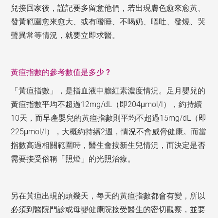
兒接回家後，謹記要多留意他們，若出現膚色愈來愈黃、
發黃範圍愈來愈大、或有嗜睡、不喝奶、嘔吐、發燒、哭
聲異常等情況，就要立即求醫。
黃疸指數的參考數值是多少 ?
「黃疸指數」，是指血液中膽紅素濃度情況。足月嬰兒的
黃疸指數平均不超過12mg/dL（即204μmol/l），約持續
10天，而早產嬰兒的黃疸指數則平均不超過15mg/dL（即
225μmol/l），大概約持續2週，情況不會威脅健康。而當
指數高過相關範圍時，醫生會按新生兒情況，而決定是否
需要接受俗稱「照燈」的光照治療。
另在黃疸出現的頭幾天，每天的黃疸指數都會有變，所以
必須到醫院門診或母嬰健康院接受醫生的密切觀察，並要