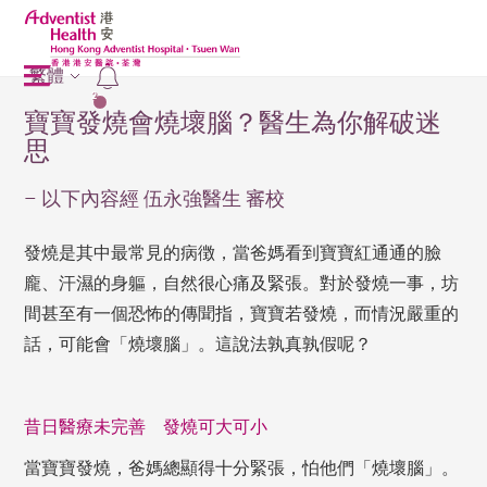
繁體
2
寶寶發燒會燒壞腦？醫生為你解破迷
思
– 以下內容經 伍永強醫生 審校
發燒是其中最常見的病徴，當爸媽看到寶寶紅通通的臉
龐、汗濕的身軀，自然很心痛及緊張。對於發燒一事，坊
間甚至有一個恐怖的傳聞指，寶寶若發燒，而情況嚴重的
話，可能會「燒壞腦」。這說法孰真孰假呢？
昔日醫療未完善 發燒可大可小
當寶寶發燒，爸媽總顯得十分緊張，怕他們「燒壞腦」。