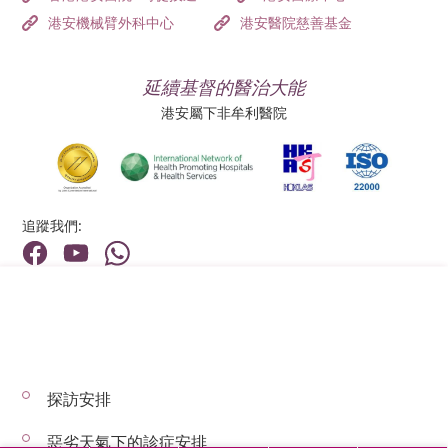
港安機械臂外科中心
港安醫院慈善基金
延續基督的醫治大能
港安屬下非牟利醫院
追蹤我們:
地址:
總機（查詢）:
香港新界荃灣荃景圍199號
(852) 2275 6688
探訪安排
© 2026 版權所有 © 港安醫療 保留一切權利
惡劣天氣下的診症安排