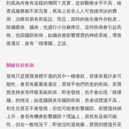
到底為何會有這樣的傳聞？其實，從前醫療水平不高，檢
查或服務都不算完善，再加上並非人人可負擔求診的費
用，治療容易有所延誤。而且，當時的衞生條件亦較差，
除腦膜炎、腦炎，也盛行小兒麻痺症。這些疾病會引起高
燒，也因腦部疾病，如腦炎會影響寶寶的神經系統，導致
後遺症，故有「燒壞腦」之說。
關鍵在於疾病
發燒只是寶寶身體不適的其中一種徵狀，背後有着許多可
能性，會否有嚴重後遺症，需視乎他們所患的疾病。若寶
寶患肺炎等呼吸系統疾病，即使發燒，也不會出現「燒壞
腦」的情況；如是腦膜炎等腦部疾病，患者或體溫不高，
初生兒甚至不會發燒，但也可能會影響腦部。若體溫持續
上升，會否有機會影響腦部？理論上，當然有這個可能
性，但在一般情況下，即使沒吃退燒藥，寶寶的體溫升至