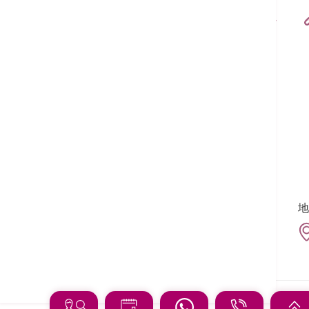
香港港安医院–司徒拔道
港安医疗中心
追踪我们:
地