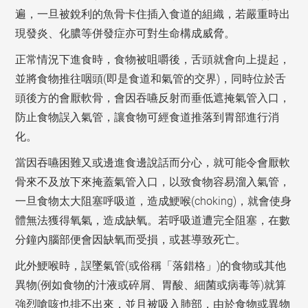
遍，一旦被銳利的魚骨卡住插入食道的組織，若嚴重時出
現發炎、化膿等併發症亦可對生命構成威脅。
正常情況下進食時，食物被咀嚼後，舌頭就會向上提起，
並將食物推往咽頭(即是食道和氣管的交界)，同時位於舌
頭後方的會厭軟骨，會因吞嚥反射而垂低遮掩氣管入口，
防止食物誤入氣管，讓食物可經食道推落到胃部進行消
化。
當因吞嚥困難又或邊進食邊說話而分心，就可能令會厭軟
骨來不及放下來掩蓋氣管入口，以致食物容易溜入氣管，
一旦食物太大阻塞呼吸道，造成鯁喉(choking)，就會使身
體無法獲得氧氣，造成缺氧。若呼吸道遭完全阻塞，在數
分鐘內腦部便會因缺氧而受損，或甚導致死亡。
此外鯁喉時，誤墜氣管(或俗稱「落錯格」)的食物或其他
異物(例如食物的汁液或碎屑、胃酸、細菌或病毒等)就算
強烈嗆咳也排不出來，並且被吸入肺部，由於食物或異物