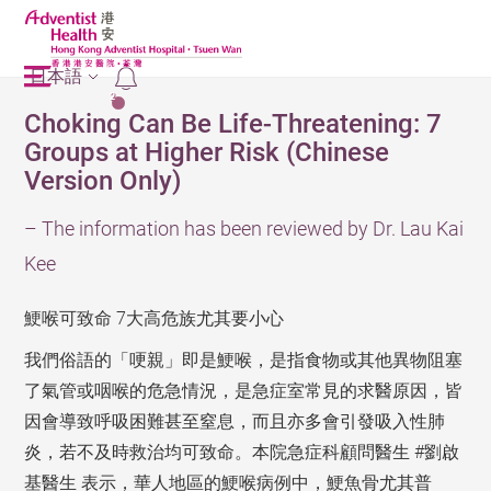
日本語
2
Choking Can Be Life-Threatening: 7
Groups at Higher Risk (Chinese
Version Only)
– The information has been reviewed by Dr. Lau Kai
Kee
鯁喉可致命 7大高危族尤其要小心
我們俗語的「哽親」即是鯁喉，是指食物或其他異物阻塞
了氣管或咽喉的危急情況，是急症室常見的求醫原因，皆
因會導致呼吸困難甚至窒息，而且亦多會引發吸入性肺
炎，若不及時救治均可致命。本院急症科顧問醫生 #劉啟
基醫生 表示，華人地區的鯁喉病例中，鯁魚骨尤其普