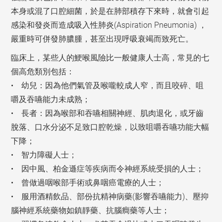
本身或混了口腔細菌，於是在肺部積存下來時，就會引起
感染和發炎而造成吸入性肺炎(Aspiration Pneumonia) ，
嚴重時可併發肺膿腫，甚至出現呼吸衰竭而致死亡。
臨床上，某些人的鯁喉風險比一般健康人士高，常見的七
個高危類別包括：
• 幼兒：因為他們氣管及喉嚨較成人窄，而且咬碎、咀
嚼及吞嚥能力未成熟；
• 長者：因為喉部和吞嚥相關神經、肌肉退化，或牙齒
脫落、口水分泌不足致口腔乾燥，以致咀嚼吞嚥功能大幅
下降；
• 智力障礙人士；
• 因中風、柏金遜症等疾病而令神經系統受損的人士；
• 曾做過咽喉部手術或鼻咽癌電療的人士；
• 服用酒精飲品、部份抗精神病藥(影響吞嚥能力)、壓抑
腦神經系統藥物如鎮靜藥、抗腦癎藥等人士；