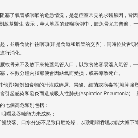
阻塞了氣管或咽喉的危急情況，是急症室常見的求醫原因，皆因
#劉啟基醫生 表示，華人地區的鯁喉病例中，鯁魚骨尤其普遍，
起，並將食物推往咽頭(即是食道和氣管的交界)，同時位於舌
進行消化。
軟骨來不及放下來掩蓋氣管入口，以致食物容易溜入氣管，一旦食物
塞，在數分鐘內腦部便會因缺氧而受損，或甚導致死亡。
或其他異物(例如食物的汁液或碎屑、胃酸、細菌或病毒等)就算
感染和發炎而造成吸入性肺炎(Aspiration Pneumoni
的七個高危類別包括：
、咀嚼及吞嚥能力未成熟；
牙齒脫落、口水分泌不足致口腔乾燥，以致咀嚼吞嚥功能大幅下