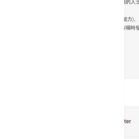
• 因中風、柏金遜症等疾病而令神經系統受損的人
• 曾做過咽喉部手術或鼻咽癌電療的人士；
• 服用酒精飲品、部份抗精神病藥(影響吞嚥能力)
• 習慣急速飲食人士，尤其吞食過快或大口吞咽時
Back
Related Centers & Services
24 Hours Urgent Care Center