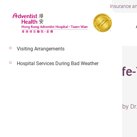
Insurance an
Visiting Arrangements
Hospital Services During Bad Weather
Choking Can Be Life-
Version Only)
– The information has been reviewed by Dr