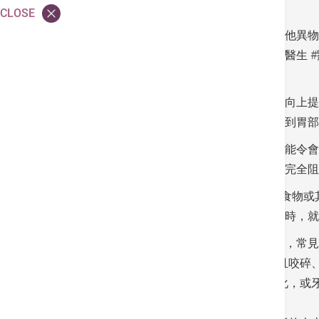
鯁喉可致命 7大高危族尤其要小心
CLOSE
我們俗語的「哽親」即是鯁喉，是指食物或其他異物
炎，若不及時救治均可致命。本院急症科顧問醫生 
現發炎、化膿等併發症亦可對生命構成威脅。
正常情況下進食時，食物被咀嚼後，舌頭就會向上提
口，防止食物誤入氣管，讓食物可經食道推落到胃部
當因吞嚥困難又或邊進食邊說話而分心，就可能令會厭
使身體無法獲得氧氣，造成缺氧。若呼吸道遭完全阻
此外鯁喉時，誤墜氣管(或俗稱「落錯格」)的食物
物本身或混了口腔細菌，於是在肺部積存下來時，就會引起
臨床上，某些人的鯁喉風險比一般健康人士高，常見
• 幼兒：因為他們氣管及喉嚨較成人窄，而且咬碎
• 長者：因為喉部和吞嚥相關神經、肌肉退化，或
• 智力障礙人士；