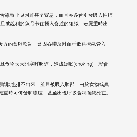
會導致呼吸困難甚至窒息，而且亦多會引發吸入性肺
一旦被銳利的魚骨卡住插入食道的組織，若嚴重時出
頭後方的會厭軟骨，會因吞嚥反射而垂低遮掩氣管入
太大阻塞呼吸道，造成鯁喉(choking)，就會
強烈嗆咳也排不出來，並且被吸入肺部，由於食物或異
a) ，嚴重時可併發肺膿腫，甚至出現呼吸衰竭而致死亡。
降；