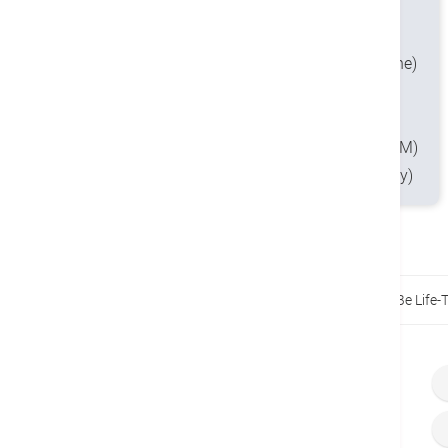
FHKCEM
MRCSEd
FHKAM (Emergency Medicine)
PDip Epidemiology and
Biostatistics (CUHK)
Dip Clin Tox (HKPIC & HKCEM)
FHKCEM (Clinical Toxicology)
Home
Conditions & Treatments
Choking Can Be Life-T