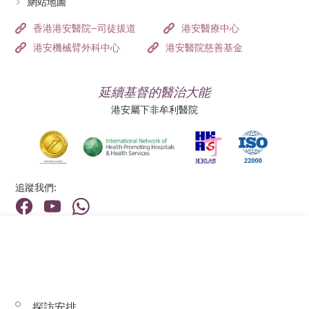
網站地圖
香港港安醫院–司徒拔道
港安醫療中心
港安機械臂外科中心
港安醫院慈善基金
延續基督的醫治大能
港安屬下非牟利醫院
追蹤我們:
地址:
總機（查詢）:
香港新界荃灣荃景圍199號
(852) 2275 6688
探訪安排