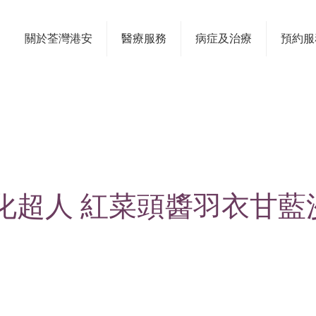
關於荃灣港安
醫療服務
病症及治療
預約服
超人 紅菜頭醬羽衣甘藍沙