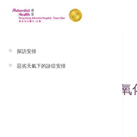
探訪安排
惡劣天氣下的診症安排
2020年7月9日
【抗疫港你知：抗氧化
- 荃灣
健康書籍