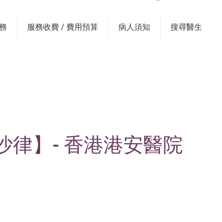
務
服務收費 / 費用預算
病人須知
搜尋醫生
律】- 香港港安醫院