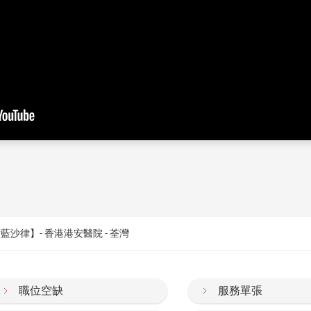
沙律】- 香港港安醫院 - 荃灣
職位空缺
服務單張