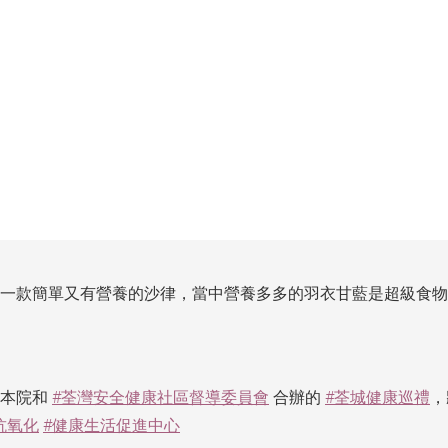
做一款簡單又有營養的沙律，當中營養多多的羽衣甘藍是超級食
，本院和
#荃灣安全健康社區督導委員會
合辦的
#荃城健康巡禮
，
抗氧化
#健康生活促進中心