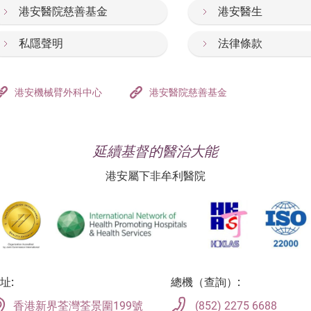
港安醫院慈善基金
港安醫生
私隱聲明
法律條款
港安機械臂外科中心
港安醫院慈善基金
延續基督的醫治大能
港安屬下非牟利醫院
址:
總機（查詢）:
香港新界荃灣荃景圍199號
(852) 2275 6688