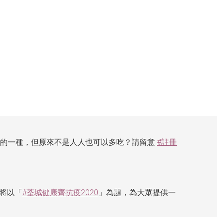
物的一種，但原來不是人人也可以多吃？請留意
#註冊
將以「
#荃城健康齊抗疫2020
」為題，為大眾提供一