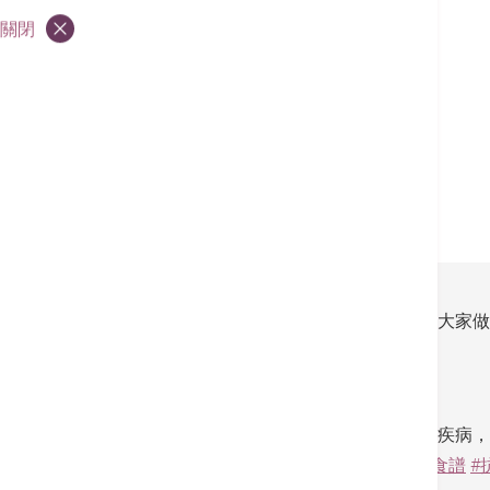
企業健康良方
關閉
「新起點」NEWSTART™ 計劃
健康社區 -「荃」城健康巡禮
健康活動
要增強抵抗能力，才能抵禦病毒入侵！今日教大家
營養師
為你解說。
－－－－－－－－
為了讓大家實踐健康生活，維持健康體魄抵抗疾病
系列健康資訊，敬請留意。
#健康飲食
#素食食譜
#