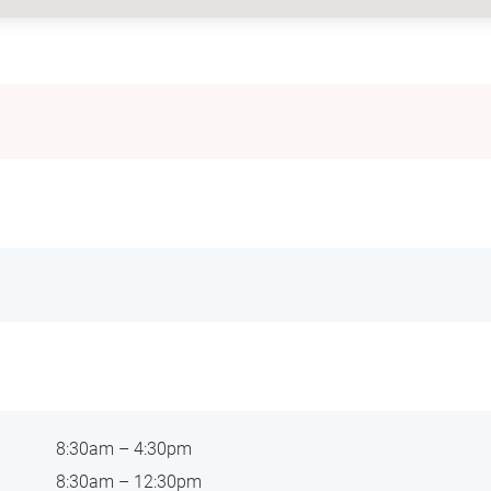
8:30am – 4:30pm
8:30am – 12:30pm