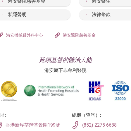
港安醫院慈善基金
港安醫生
私隱聲明
法律條款
港安機械臂外科中心
港安醫院慈善基金
延續基督的醫治大能
港安屬下非牟利醫院
址:
總機（查詢）:
香港新界荃灣荃景圍199號
(852) 2275 6688