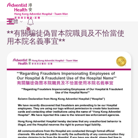
繁體
2
**有關騙徒偽冒本院職員及不恰當使
用本院名義事宜**