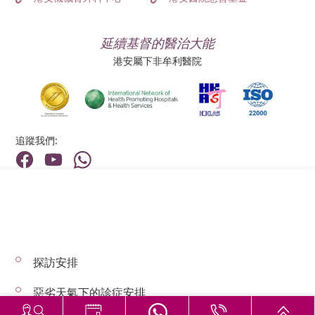
延續基督的醫治大能
港安屬下非牟利醫院
追蹤我們:
地址:
總機（查詢）:
香港新界荃灣荃景圍199號
(852) 2275 6688
探訪安排
© 2026 版權所有 © 港安醫療 保留一切權利
惡劣天氣下的診症安排