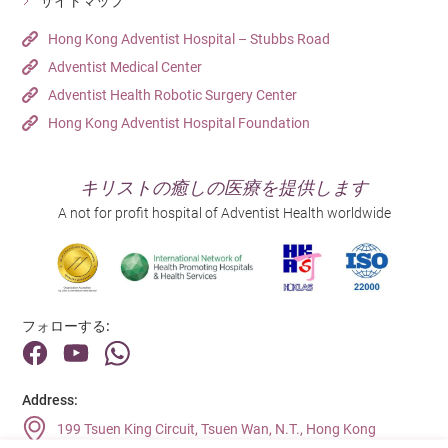
サイトマップ
Hong Kong Adventist Hospital – Stubbs Road
Adventist Medical Center
Adventist Health Robotic Surgery Center
Hong Kong Adventist Hospital Foundation
キリストの癒しの医療を提供します
A not for profit hospital of Adventist Health worldwide
フォローする:
Address:
199 Tsuen King Circuit, Tsuen Wan, N.T., Hong Kong