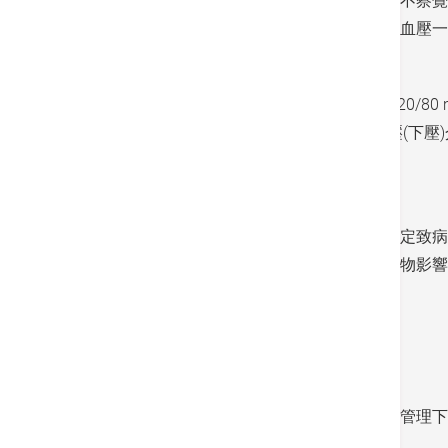
血壓是其中一種重要的健康指標，但多數人並不察覺
沒有明顯症狀，卻會帶來嚴重併發症，所以高血壓一
根據美國心臟協會的建議，正常血壓應低於 120/80
神。如收縮壓介乎 130-139 mmHg，或舒張壓
式，甚至處方藥物以改善情況。
雖然高血壓可以致命，但逾九成病例都沒有特定致病
高血壓。少數人會因為腎病、內分泌疾病及藥物影響
定期自我測量血壓
定期測量血壓可及早發現患上高血壓，在妥善管理下