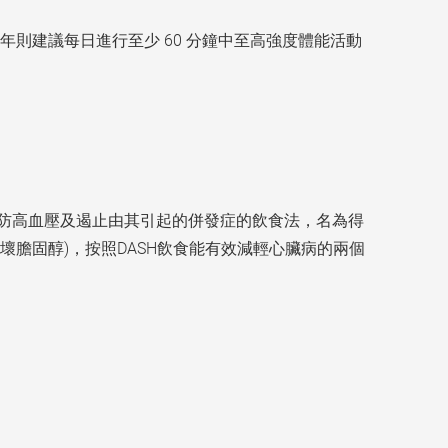
則建議每日進行至少 60 分鐘中至高強度體能活動
預防高血壓及遏止由其引起的併發症的飲食法，名為得
(壞膽固醇)，按照DASH飲食能有效減輕心臟病的兩個