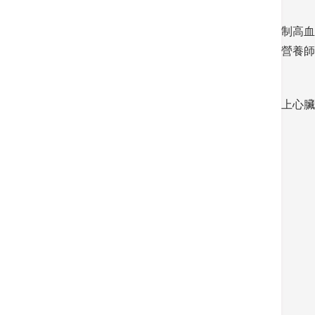
定期自我測量血壓、常做運動和健康飲食為控制高血
能不符合個人需要，有需要人士可諮詢醫生及營養師
請您立刻行動！跟隨健康生活的模式，減少患上心臟
資料提供：
美國國家衛生院心肺與血液研究所
美國心臟協會
歐洲心臟病學會
返回