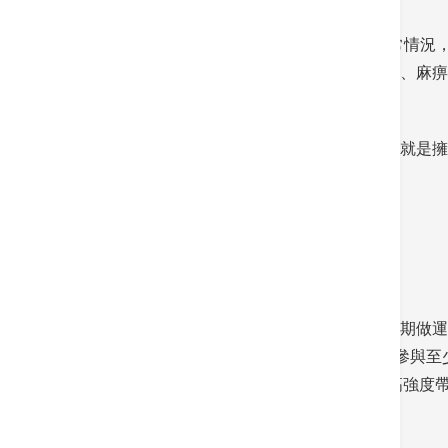
如果你的血壓超過 180/110 mmHg，屬不正
續，甚至出現胸口痛、背痛、頭痛、呼吸困難、麻痹
然而，避免患上高血壓的方法比想像中簡單，就是擁
方法。
常做運動
美國心臟協會及歐洲心臟病學會均建議每週定期做運
事有限體能活動，任何 18 歲以上人士應每週參與至少
或以上中強度帶氧運動，或 150 分鐘或以上高
練。