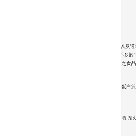
减少進食含飽和脂肪及反式脂肪之食物
減少糖份攝取量（例如：加糖飲料）
DASH飲食計劃強調蔬菜、水果和低脂奶製品 以及適
鈉，如可進行低鈉DASH飲食計劃降至每攝取不多於
留意食物標籤中鈉的含量，並選購鈉含量較低之食品
適量進食堅果果仁和豆類食品能提供鎂、鉀、蛋白質
杯豌豆。
多吃魚類或家禽，而家禽和肉類需盡量去皮去脂肪以
等。