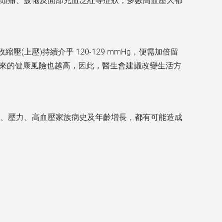
頭痛、疲倦及面部充血泛紅等症狀，多數高血壓大都
(上壓)持續介乎 120-129 mmHg，便需加倍留
，隨之而來的健康風險也越高，因此，醫生會建議改變生活方
、壓力、高血壓家族病史及年齡增長，都有可能造成