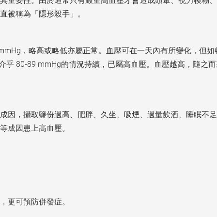
其重要性。由於通常只有嚴重高血壓才會造成頭暈、視力模糊、
直被稱為「隱形殺手」。
 mmHg，略高或略低亦屬正常。血壓可在一天內有所變化，但如收縮壓
(下壓)介乎 80-89 mmHg的情況持續，已屬高血壓。血壓越高
成因，攝取鹽份過高、肥胖、久坐、吸煙、過量飲酒、睡眠不足
等成因患上高血壓。
，更可預防併發症。