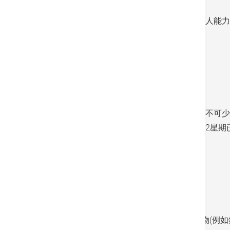
部分長者即使無法做到建議運動量，亦應按個人能力
以維持健康。
健康飲食
在體能活動以外，健康飲食對預防高血壓亦必不可少
舒飲食（DASH）。研究顯示安按照DASH飲食2星
重要風險元素。
DASH飲食計劃有四大元素:
減少飲食中的纳含量
進食含有助於降血壓的營養物質的各種食物(例如