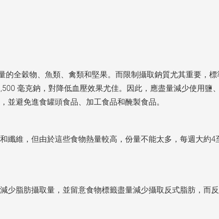
量的全穀物、魚類、禽類和堅果。而限制攝取鈉質尤其重要，標準DA
1,500 毫克鈉，對降低血壓效果尤佳。因此，應盡量減少使用
，並避免進食罐頭食品、加工食品和醃製食品。
和纖維，但由於這些食物熱量較高，份量不能太多，每週大約4至
減少脂肪攝取量，並留意食物標籤盡量減少攝取反式脂肪，而反