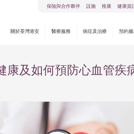
保險與合作夥伴
設施
推廣
健康資
關於荃灣港安
醫療服務
病症及治療
預約服
健康及如何預防心血管疾