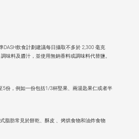
SH飲食計劃建議每日攝取不多於 2,300 毫克
鹽、調味料及醬汁，並使用無鈉香料或調味料代替鹽。
5份，例如一份包括1/3杯堅果、兩湯匙果仁或者半
式脂肪常見於餅乾、酥皮 、烤烘食物和油炸食物