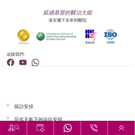
延續基督的醫治大能
港安屬下非牟利醫院
追蹤我們:
地址:
總機（查詢）:
香港新界荃灣荃景圍199號
(852) 2275 6688
探訪安排
© 2026 版權所有 © 港安醫療 保留一切權利
惡劣天氣下的診症安排