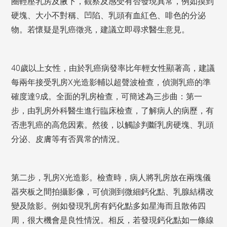
圈輕壓乳房及腋下，觀察及感受有否發現異常，例如摸到
硬塊、大小不對稱、凹陷、乳頭有血紅色、啡色的分泌
物。若懷疑是乳癌徵兆，建議立即尋求醫生意見。
40歲以上女性，由於乳癌病發率比年輕女性顯著高，建議
每兩年接受乳房X光造影輔以超聲波檢查，偵測乳癌的準
確度達9成。全面的乳房檢查，可簡述為三步曲：第一
步，由乳房外科醫生進行
臨床檢查，
了解病人的病歷，有
否患乳癌的高危因素。然後，以觸診判斷乳房硬塊、乳頭
分泌、皮膚等有否異常的情況。
第二步，乳房X光造影。檢查時，病人將乳房放在兩塊儀
器夾板之間拍攝影像，可偵測到微細鈣化點、乳腺結構改
變及陰影。例如發現乳房有鈣化點多如星海而且散佈四
周，很大機會是良性情況。相反，若發現鈣化點如一條線