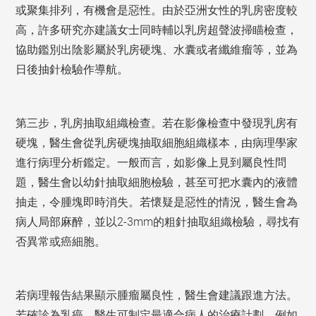
或聚集排列，有機會是惡性。由於亞洲女性的乳房密度較
高，許多研究亦建議女士同時輔以乳房超聲波掃瞄檢查，
協助鑑別出陰影屬於乳房硬塊、水囊或者纖維瘤等，並為
日後抽針檢驗作導航。
第三步，乳房抽取組織檢查。若在影像檢查中發現乳房有
硬塊，醫生會從乳房硬塊抽取細胞組織樣本，由病理學家
進行病理分析鑑定。一般而言，如影像上見到屬良性問
題，醫生會以幼針抽取細胞檢驗，甚至可把水囊內的液體
抽走，令腫塊即時消失。若懷疑是惡性的情況，醫生會為
病人局部麻醉，並以2-3mm的粗針抽取組織檢驗，尋找有
否異常或癌細胞。
若病理報告結果顯示腫瘤屬良性，醫生會建議跟進方法。
若確診為乳癌，醫生可制定最適合病人的治療計劃，例如