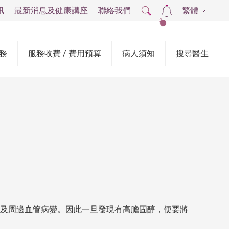
訊
最新消息及健康講座
聯絡我們
繁體
2
務
服務收費 / 費用預算
病人須知
搜尋醫生
及周邊血管病變。因此一旦發現有高膽固醇，便要將