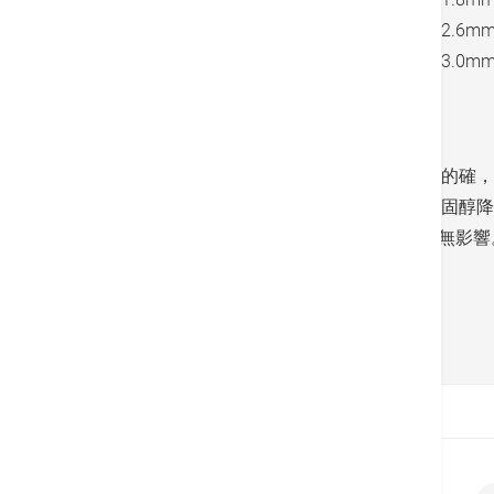
中風險
<3.0mmol/L
<2.6mm
低風險
<3.0mmol/L
<3.0mm
Sidebar:
膽固醇降太低會影響健康嗎？
究竟將膽固醇愈降愈低，會否反而影響健康？的確，
響。至於其他近期大型的研究則指出，即使膽固醇降至1
證據，表示1.4mmol/L或以下的指數對健康並無影響
返回
首頁
病症及治療
膽固醇控制新標準