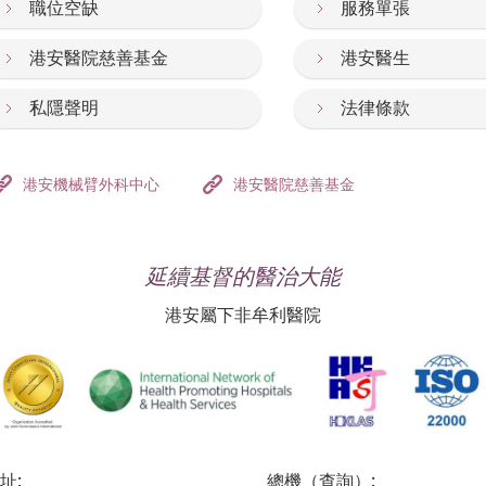
職位空缺
服務單張
港安醫院慈善基金
港安醫生
私隱聲明
法律條款
港安機械臂外科中心
港安醫院慈善基金
延續基督的醫治大能
港安屬下非牟利醫院
址:
總機（查詢）: