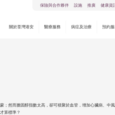
保險與合作夥伴
設施
推廣
健康資
關於荃灣港安
醫療服務
病症及治療
預約服
蒙；然而膽固醇指數太高，卻可積聚於血管，增加心臟病、中風
才算標準？