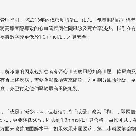
脂管理指引，將2016年的低密度脂蛋白（LDL，即壞膽固醇）
將高膽固醇導致的心血管疾病住院風險及死亡率減少。指引亦有
數字降至低於1.0mmol/L，才算安全。
，所考慮的因素包括患者有否心血管病風險如高血壓、糖尿病及
有否上述疾病，需要藉影像檢查來確診，方可劃分風險評級。至
查，亦已肯定他們屬於最高風險組別。
，「或是」減少50%，但新指引將「或是」改為「和」，即兩
mmol/L，更要降低50%，即去到1.3mmol/L才算合格。由
方面來改善膽固醇水平；如果效果未屆要求，第二步就要靠藥物