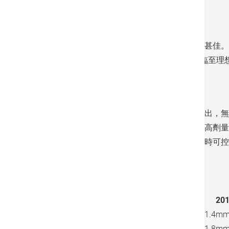
混合用藥可改善副作用
他汀類藥物是傳統降低高膽固醇的藥物，成效甚佳。
高，例如是3至4mmol/L，須降多於50%才可
膽固醇藥物才可達到目標。
當然，要將指數降到這麼低，就要有相應的付出，無
就是要平衡藥效與安全。假設有病人接受單一高劑量
固醇藥物，儘量減少單一藥物帶來副作用，同時可控
附表︰壞固醇水平新舊指引比較
風險組別
2016年
20
超高風險
<1.8mmol/L
<1.4mm
高風險
<2.6mmol/L
<1.8mm