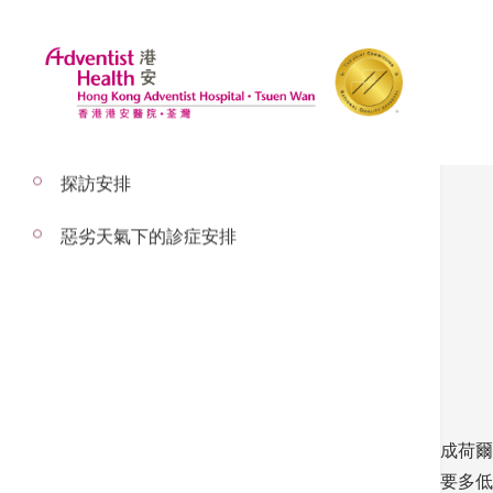
探訪安排
惡劣天氣下的診症安排
膽固醇控制新標準
– 以下內容經 何國棟醫生 審校
膽固醇是身體的必要元素，可組成細胞膜及合成荷爾
指數控制於安全水平。但是否愈低愈好？到底要多低