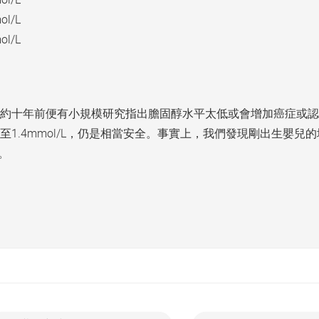
ol/L
ol/L
約十年前便有小規模研究指出膽固醇水平太低或會增加癌症或認
.4mmol/L，仍是相當安全。事實上，我們發現剛出生嬰兒的壞
。