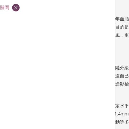
關閉
歐洲心臟協會（ESC）早前發佈了嶄新的2019年血
中，全都將壞膽固醇的數字降低（見附表），目的是
急性心血管疾病，例如是心肌梗塞或缺血性中風，更要將
加入影像檢查確定風險分級
一直以來，指南都是建議按患者情況而進行風險分級
別是被認為屬低或中風險的患者，他們未必知道自己
波仔手術或曾心臟病發等，無論有否再做血管造影檢
另外，昔日的指引要求患者將壞膽固醇降至特定水平
膽固醇水平為2.6mmol/L，那麼並非減一半至1.4
要盡可能從飲食、日常習慣、控制體重及做運動等多