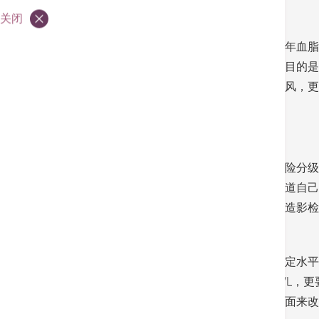
关闭
欧洲心脏协会（ESC）早前发布了崭新的2019年血
中，全都将坏胆固醇的数字降低（见附表），目的是
急性心血管疾病，例如是心肌梗塞或缺血性中风，更要将
加入影像检查确定风险分级
一直以来，指南都是建议按患者情况而进行风险分级
别是被认为属低或中风险的患者，他们未必知道自己
波仔手术或曾心脏病发等，无论有否再做血管造影检
另外，昔日的指引要求患者将坏胆固醇降至特定水平，
平为2.6mmol/L，那么并非减一半至1.4mmol
从饮食、日常习惯、控制体重及做运动等多方面来改