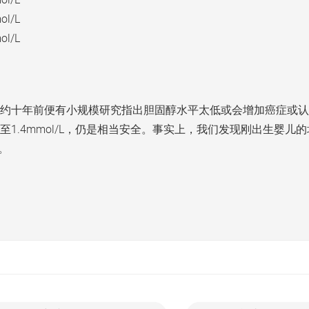
ol/L
ol/L
约十年前便有小规模研究指出胆固醇水平太低或会增加癌症或认
.4mmol/L，仍是相当安全。事实上，我们发现刚出生婴儿的坏
。