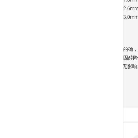
中风险
<3.0mmol/L
<2.6mm
低风险
<3.0mmol/L
<3.0mm
Sidebar:
胆固醇降太低会影响健康吗？
究竟将胆固醇愈降愈低，会否反而影响健康？的确，
响。至于其他近期大型的研究则指出，即使胆固醇降至1
证据，表示1.4mmol/L或以下的指数对健康并无影响
返回
首页
病症及治疗
胆固醇控制新标准