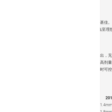
混合用药可改善副作用
他汀类药物是传统降低高胆固醇的药物，成效甚佳。
高，例如是3至4mmol/L，须降多于50%才可
胆固醇药物才可达到目标。
当然，要将指数降到这么低，就要有相应的付出，无
就是要平衡药效与安全。假设有病人接受单一高剂量
固醇药物，尽量减少单一药物带来副作用，同时可控
附表︰坏固醇水平新旧指引比较
风险组别
2016年
20
超高风险
<1.8mmol/L
<1.4mm
高风险
<2.6mmol/L
<1.8mm