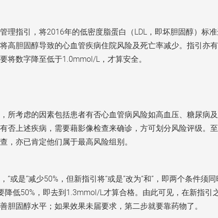
脂管理指引，将2016年的低密度脂蛋白（LDL，即坏胆固醇）
将高胆固醇导致的心血管疾病住院风险及死亡率减少。指引亦有
数字降至低于1.0mmol/L，才算安全。
，所考虑的因素包括患者有否心血管病风险如高血压、糖尿病及
有否上述疾病，需要藉影像检查来确诊，方可划分风险评级。至
查，亦已肯定他们属于最高风险组别。
“或是”减少50%，但新指引将“或是”改为“和”，即两个条件
/L，更要降低50%，即去到1.3mmol/L才算合格。由此可见，
善胆固醇水平；如果效果未届要求，第二步就要靠药物了。