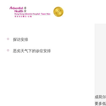
探访安排
恶劣天气下的诊症安排
胆固醇控制新标准
– 以下内容经 何国栋医生 审校
胆固醇是身体的必要元素，可组成细胞膜及合成荷尔
指数控制于安全水平。但是否愈低愈好？到底要多低