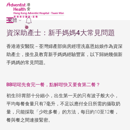
繁體
2
資深助產士：新手媽媽4大常見問題
香港港安醫院－荃灣婦產部病房經理冼嘉恩姑娘作為資深
助產士，接生及教育新手媽媽經驗豐富，以下歸納幾個新
手媽媽的常見問題。
BB
啱啱先食完一餐，點解咁快又要食第二餐？
初生BB胃部十分細小，出生第一天的只有波子般大小，
平均每餐食量只有7毫升，不足以應付全日所需的攝取奶
量，只能採取「少吃多餐」的方法，每日約10至12餐，
餐與餐之間連接緊密。