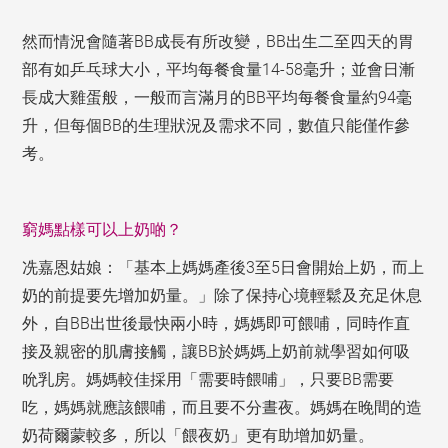
然而情況會隨著BB成長有所改變，BB出生二至四天的胃
部有如乒乓球大小，平均每餐食量14-58毫升；並會日漸
長成大雞蛋般，一般而言滿月的BB平均每餐食量約94毫
升，但每個BB的生理狀況及需求不同，數值只能僅作參
考。
窮媽點樣可以上奶啲？
冼嘉恩姑娘：「基本上媽媽產後3至5日會開始上奶，而上
奶的前提要先增加奶量。」除了保持心境輕鬆及充足休息
外，自BB出世後最快兩小時，媽媽即可餵哺，同時作直
接及親密的肌膚接觸，讓BB於媽媽上奶前就學習如何吸
吮乳房。媽媽較佳採用「需要時餵哺」，只要BB需要
吃，媽媽就應該餵哺，而且要不分晝夜。媽媽在晚間的造
奶荷爾蒙較多，所以「餵夜奶」更有助增加奶量。