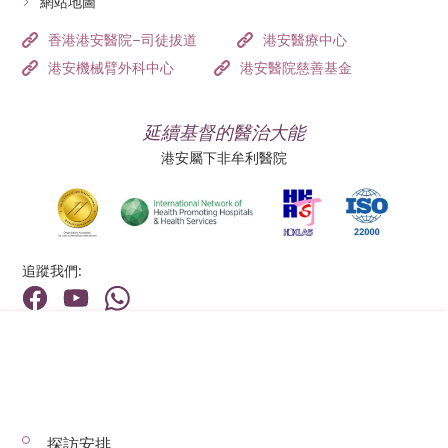
網站地圖
香港港安醫院–司徒拔道
港安醫療中心
港安機械臂外科中心
港安醫院慈善基金
延續基督的醫治大能
港安屬下非牟利醫院
追蹤我們:
地址:
總機（查詢）:
香港新界荃灣荃景圍199號
(852) 2275 6688
探訪安排