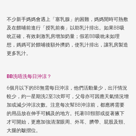
不少新手媽媽會遇上「塞乳腺」的困難，媽媽閒時可熱敷
及在餵哺前進行「授乳前奏」以助乳汁排出。如果BB吸
吮正確，有效刺激乳房增加奶量；假若BB吸吮未如理
想，媽媽可於餵哺後額外擠奶，使乳汁排出，讓乳房製造
更多乳汁。
BB
洗唔洗每日沖涼？
6個月以下的BB無需每日沖涼，他們活動量少，出汗情況
較少，約一星期洗2至3次即可，父母亦可因應天氣情況增
加或減少沖涼次數。注意每次幫BB沖涼前，都應將需要
的用品放在伸手可觸及的地方。托著BB頸部或捉著腋下
才可開始，更應加強清潔眼周、外耳、臍帶、屁股及頸、
大腿的皺摺位。