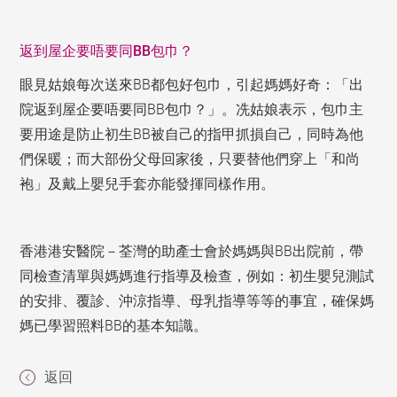
返到屋企要唔要同
BB
包巾？
眼見姑娘每次送來BB都包好包巾，引起媽媽好奇：「出
院返到屋企要唔要同BB包巾？」。冼姑娘表示，包巾主
要用途是防止初生BB被自己的指甲抓損自己，同時為他
們保暖；而大部份父母回家後，只要替他們穿上「和尚
袍」及戴上嬰兒手套亦能發揮同樣作用。
香港港安醫院－荃灣的助產士會於媽媽與BB出院前，帶
同檢查清單與媽媽進行指導及檢查，例如：初生嬰兒測試
的安排、覆診、沖涼指導、母乳指導等等的事宜，確保媽
媽已學習照料BB的基本知識。
返回