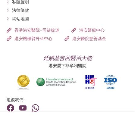
私隱聲明
法律條款
網站地圖
香港港安醫院–司徒拔道
港安醫療中心
港安機械臂外科中心
港安醫院慈善基金
延續基督的醫治大能
港安屬下非牟利醫院
追蹤我們:
地址:
總機（查詢）:
香港新界荃灣荃景圍199號
(852) 2275 6688