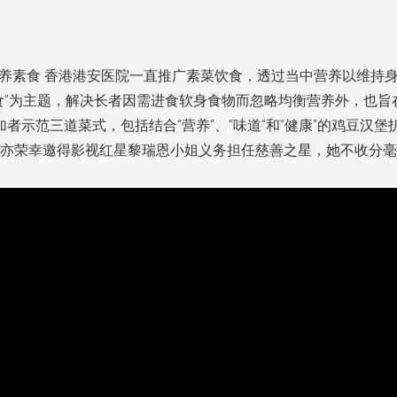
倡营养素食 香港港安医院一直推广素菜饮食，透过当中营养以维持
食”为主题，解决长者因需进食软身食物而忽略均衡营养外，也
加者示范三道菜式，包括结合“营养”、“味道”和“健康”的鸡豆
亦荣幸邀得影视红星黎瑞恩小姐义务担任慈善之星，她不收分毫