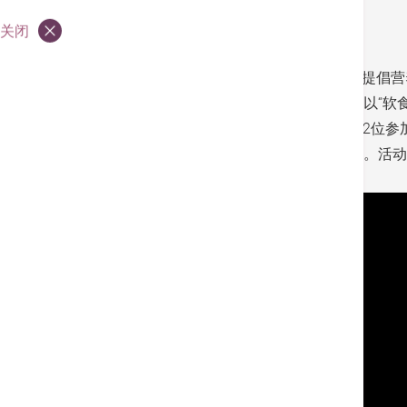
Adventist Chef 港安型厨
关闭
慈善之星：黎瑞恩小姐
香港港安医院举办慈善港安“型”厨 关爱长者 提
的慈善素食烹饪班，宣传素食养生之道。除了以“软
食。 入厨30多年的大厨张师傅，即席向现场22位参
均经由注册营养师黄志荣设计，达致均衡饮食。活动
起下厨，乐也融融。