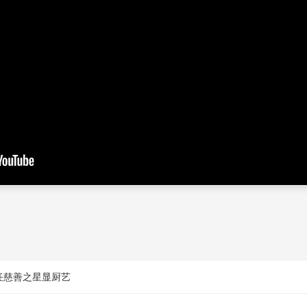
姐担任慈善之星显厨艺