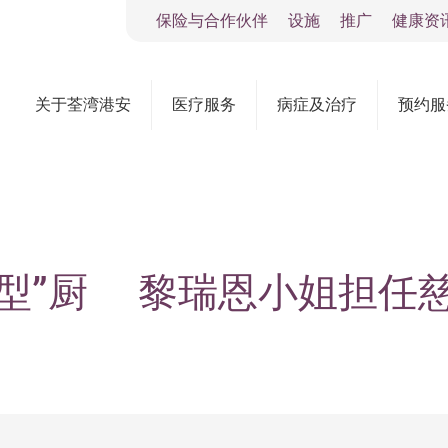
保险与合作伙伴
设施
推广
健康资
关于荃湾港安
医疗服务
病症及治疗
预约服
ef 港安“型”厨 黎瑞恩小姐