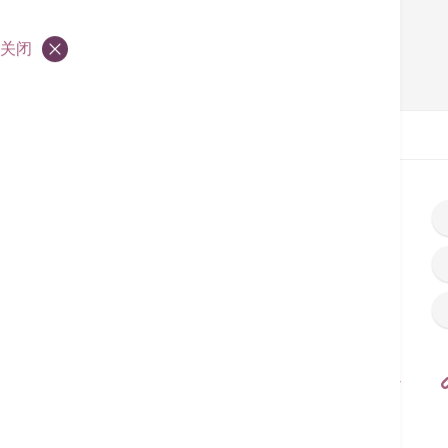
关闭
首页
推广
香港港安医院–司徒拔道
港安医疗中心