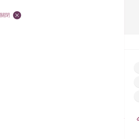
關閉
首頁
推廣
香港港安醫院–司徒拔道
港安醫療中心