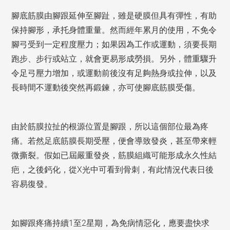
腳底筋膜由腳跟延伸至腳趾，雖是硬膜但具有彈性，有助
保持腳形，承托身體重量。然而經年累月的使用，不免令
腳弓受到一定程度壓力；如果因為工作或運動，須要長期
跑步、步行或站立，就會更易形成勞損。另外，體重驟升
令足弓壓力增加，或運動前後沒有足夠熱身或拉伸，以及
長時間不運動後突然再鍛鍊，亦可使腳底筋膜受傷。
由於筋膜拉扯的根源位置是腳跟，所以這個部位最為疼
痛。若然足底筋膜長期受壓，便會導致發炎，甚至帶來輕
微撕裂。假如已屆嚴重發炎，筋膜組織可能形成永久性結
疤，之後鈣化，從X光中可看到骨刺，有此情況代表日後
容易復發。
如腳跟疼痛持續1至2星期，為免病情惡化，應要盡快求