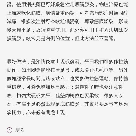
醫。使用消炎藥已可紓緩急性足底筋膜炎，物理治療也能
止痛或軟化筋膜。病情嚴重的話，可考慮局部注射類固醇
減痛，惟多次注射可令軟組織變弱，導致筋膜斷裂，形成
後天扁平足，故須慎重使用。此外亦可用手術方法切除受
損筋膜，較常見是內側的位置，但此方法並不普遍。
最好做法，是預防炎症出現或復發。平日我們可多作拉筋
動作，如用腳踏網球按摩足弓，或以腳趾抓毛巾等。另外
假如經常長時間走路或站立，也要多做拉筋運動。保持體
重穩定，可避免增加足弓壓力；選擇鞋子時也要注意鞋
底，切勿太硬或太平，鞋墊腳橋位也要柔軟。很多人以
為，有扁平足必然出現足底筋膜炎，其實只要足弓有足夠
承托力，亦未必有問題出現。
戻る