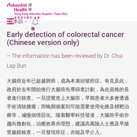
日本語
2
Early detection of colorectal cancer
(Chinese version only)
– The information has been reviewed by Dr. Chui
Lap Bun
大腸癌近年已超越肺癌，成為本港頭號癌症。有見及此，
政府於去年開始推行大腸癌先導篩查計劃，為合資格的長
者進行篩查。一旦證實患上大腸癌，早期患者大多會透過
手術清除腫瘤；而晚期個案則可能需要使用化療及標靶治
療等，減慢病情惡化。隨着醫學科技發達，大腸癌手術亦
趨向微創化，治癒效果亦理想，建議高風險人士應及早接
受腸鏡檢查，一旦發現癌症，亦能及早介入。