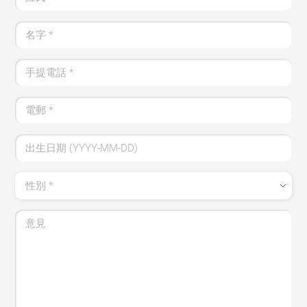
名字 *
手提電話 *
電郵 *
出生日期 (YYYY-MM-DD)
性別 *
意見