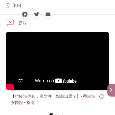
返回
影片
【抗疫港你知：高防護！點戴口罩？】- 香港港
安醫院 - 荃灣