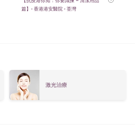
【抗疫港你知：你要識揀 – 清潔用品
篇】- 香港港安醫院 - 荃灣
激光治療