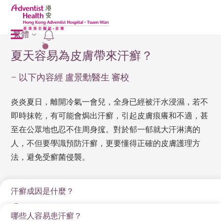
繁體
2
夏天容易為皮膚帶來汗癬？
– 以下內容經 盧景勳醫生 審校
炎炎夏日，離開冷氣一會兒，全身已經被汗水浸濕，若不
即時抹乾，有可能會焗出汗癬，引起皮膚痕癢和不適，甚
至在公眾地也忍不住周身搲。對於郁一郁就大汗淋漓的
人，不但要學識預防汗癬，更要懂得正確的皮膚護理方
法，避免受癬菌侵襲。
汗癬成因是什麼？
哪些人容易患汗癬？
汗癬是由真菌感染引起的皮膚問題，最常發生在多汗潮