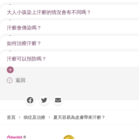
濕而不通風的位置，例如上胸、腋下、手臂內側或背部
大人小孩染上汗癬的情況會有不同嗎？
出汗較多、肥胖、體溫偏高、經常戶外工作、衣物焗
等。患處會出現圓形的皮屑斑，顏色有深有淺，並且有
身，或者運動後不能及時洗澡，都容易令皮膚滋大量真
強烈的痕癢感覺。
汗癬會傳染嗎？
是的，而且汗癬會因應不同年紀在身體不同的地方出
菌而引起汗癬。另外，皮膚有損傷、抵抗力不足及部分
香港的天氣溫暖潮濕，故此汗癬十分普遍，病原常見有
現。小孩常見會在身軀或手腳出現「體癬」（Tinea
慢性病患者會有較高機會被真菌侵襲。
如何治療汗癬？
皮膚癬菌（Dermatophytes）、毛癬菌
汗癬具有傳染性，而真菌的傳染途徑可以經由人傳人、
Corporis）及「頭癬」（Tinea Capitis）；青少年及成年
（Trichophyton）、小孢子菌（Microsporum）、表皮癬
由動物傳人或由環境如泥土傳人。
人則較多出現「股癬」（Tinea Cruris）、「足癬」
汗癬可以預防嗎？
醫生會按病人的情況而處方藥物治療真菌感染。一般的
菌（Epidermophyton）等。
（Tinea Pedis）及「甲癬」（Tinea Unguium）。至於
皮膚癬可使用外用抗真菌藥膏治療，如特比奈芬
男士因身體構造而令大腿及陰囊中間容易潮濕有汗，使
其實只要多注意個人衞生習慣，可以有效預防汗癬等皮
（Terbinafine）、硝酸咪康唑（Miconazole）、酮康唑
返回
霉菌滋生，故較易有股癬。
膚癬出現。首先是盡量保持身體乾爽，尤其是手指縫、
（Ketoconazole）、克霉唑（Clotrimazole）等。頑固或
腳趾縫、及股溝等部位，選擇透氣高的衣履和勤換襪子
嚴重的感染則需配合口服抗真菌藥物，分別有「烯丙
會有幫助。同時，如運動或大量出汗後應儘快沐浴及抹
胺」如特比奈芬、「唑類」如伊曲康唑
乾身體（包括指縫），沐浴時亦要仔細清潔皮膚及雙
（Itraconazole），以及其他如灰黃黴素
首頁
病症及治療
夏天容易為皮膚帶來汗癬？
腳。如本身患有腳癬、灰甲或其他皮膚癬，應避免捏
（Griseofulvin）。烯丙胺及唑類藥物透過不同藥理殺死
腳、腳底按摩、去公眾浴室及赤腳行公園的石春路等，
真菌細胞，如影響真菌細胞壁至破裂而死亡，灰黃黴素
並要及早治療，而觸碰患處之後謹記洗手，以免皮膚癬
則可防止真菌細胞生長繁殖而發揮作用。