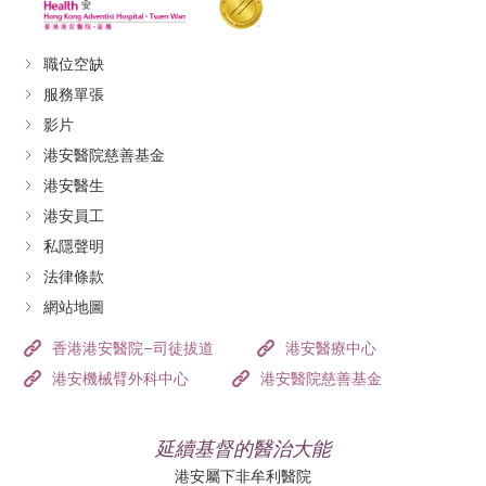
蔓延到身體其他地方或感染他人。
職位空缺
真菌感染一般需要較長時間治療，患者必須有耐性遵照
服務單張
醫生指示用藥，才可治癒皮膚問題徹底根治。此外，汗
影片
癬十分容易復發，尤其是曾受感染的位置，所以患者在
港安醫院慈善基金
康復後要小心護理，別讓真菌有機可乘，否則可能會反
港安醫生
覆復發，令人十分困擾。
港安員工
私隱聲明
法律條款
網站地圖
香港港安醫院–司徒拔道
港安醫療中心
港安機械臂外科中心
港安醫院慈善基金
延續基督的醫治大能
港安屬下非牟利醫院