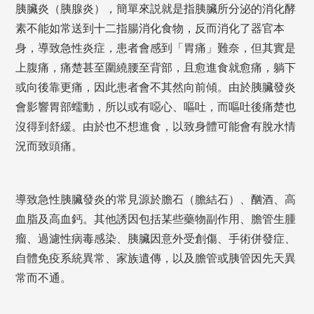
胰臟炎（胰腺炎），簡單來説就是指胰臟所分泌的消化酵
素不能如常送到十二指腸消化食物，反而消化了器官本
身，導致急性炎症，患者會感到「胃痛」難奈，但其實是
上腹痛，痛楚甚至圍繞腰至背部，且愈進食就愈痛，躺下
或向後靠更痛，因此患者會不其然向前傾。由於胰臟發炎
會影響胃部蠕動，所以或有噁心、嘔吐，而嘔吐後痛楚也
沒得到舒緩。由於也不想進食，以致身體可能會有脫水情
況而致頭痛。
導致急性胰臟發炎的常見源於膽石（膽結石）、酗酒、高
血脂及高血鈣。其他誘因包括某些藥物副作用、膽管生腫
瘤、過濾性病毒感染、胰臟因意外受創傷、手術併發症、
自體免疫系統異常、家族遺傳，以及膽管或胰管因先天異
常而不通。