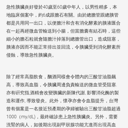
急性胰臟炎好發於40歲至60歲中年人，以男性稍多，本
地臨床個案中，約6成跟膽石有關。由於總膽管跟總胰管
都是共用同一出口，以便膽汁和含有消化酵素的胰液匯合
在一起再經微血管輸送到小腸，但當膽囊有結石時，這些
細小的膽石粒就會隨膽汁掉落到總膽管出口，造成阻塞，
胰液亦因而不能正常排出並回流，令胰臟受到消化酵素所
侵蝕，導致急性胰臟炎。
除了經常高脂飲食，酗酒同樣會令體內的三酸甘油脂飆
高，導致高血脂，令胰臟周邊負責輸送的微血管受阻塞.
亦有硏究指,酒精會改變胰臟的新陳代謝, 影響消化酶的製
造和運作, 導致發炎。此外，懷孕亦會令血脂提升，台灣
曾有個案是一名接近預產期的孕婦被驗出三酸甘油脂超過
1000（my/dL)，最終確診患上急性胰臟炎。另外，需要
洗腎的病人，如後期出現副甲狀腺功能亢進而出現高血