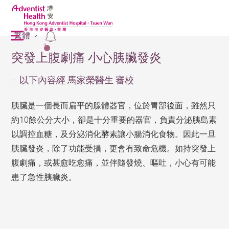
繁體
2
突發上腹劇痛 小心胰臟發炎
– 以下內容經 馬家榮醫生 審校
胰臟是一個長而扁平的腺體器官，位於胃部後面，雖然只
約10餘公分大小，卻是十分重要的器官，負責分泌胰島素
以調控血糖，及分泌消化酵素讓小腸消化食物。因此一旦
胰臟發炎，除了功能受損，更會有致命危機。如持
突發上
腹劇痛
，或甚愈吃愈痛，並伴隨發燒、嘔吐，小心有可能
患了急性胰臟炎。