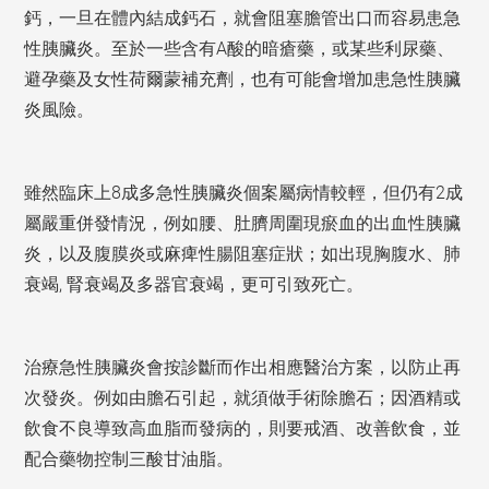
鈣，一旦在體內結成鈣石，就會阻塞膽管出口而容易患急
性胰臟炎。至於一些含有A酸的暗瘡藥，或某些利尿藥、
避孕藥及女性荷爾蒙補充劑，也有可能會增加患急性胰臟
炎風險。
雖然臨床上8成多急性胰臟炎個案屬病情較輕，但仍有2成
屬嚴重併發情況，例如腰、肚臍周圍現瘀血的出血性胰臟
炎，以及腹膜炎或麻痺性腸阻塞症狀；如出現胸腹水、肺
衰竭, 腎衰竭及多器官衰竭，更可引致死亡。
治療急性胰臟炎會按診斷而作出相應醫治方案，以防止再
次發炎。例如由膽石引起，就須做手術除膽石；因酒精或
飲食不良導致高血脂而發病的，則要戒酒、改善飲食，並
配合藥物控制三酸甘油脂。